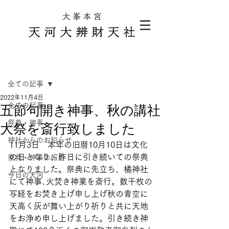
記事
全ての記事
2022年11月4日
全ての記事
五節句開き神事、秋の講社
祭典・神事
大祭を斎行致しました
神社からのお知らせ
11月3日　本年の旧暦10月10日は文化
の日となり、昨日に引き続いての祭典
祭典・神事の報告
となりました。祭典に先立ち、橘神社
今日の天河
にて神事､火焚き神業を斎行。数千枚の
写経をお焚き上げ申し上げ秋の青空に
天高く灰が舞い上がり祈りと共に天地
をお浄め申し上げました。引き続き神