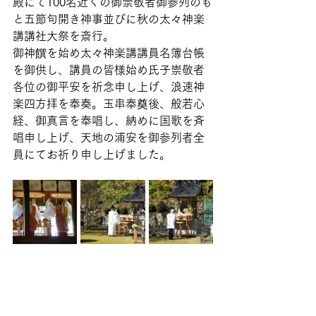
殿にて100名近くの御崇敬者御参列のも
と五節句開き神事並びに秋の太々神楽
講講社大祭を斎行。
御神饌を始め太々神楽講講員名簿台帳
を御供し、講員の皆様始め氏子崇敬者
各位の御平安を祈念申し上げ、浪速神
楽四方拝を奉奏。玉串奉奠後、般若心
経、御真言を奉唱し、納めに国歌を斉
唱申し上げ、天地の浦安を御参列者全
員にてお祈り申し上げました。