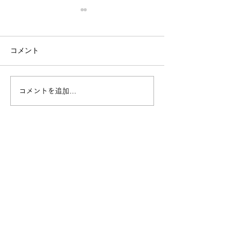
コメント
コメントを追加…
御神水御神火拝戴式を斎
端午の節句祭を
行致しました
ました
TOP
大 峯 本 宮
天 河 大 辨 財 天 社
​（天河神社）
奈良県吉野郡天川村坪内107