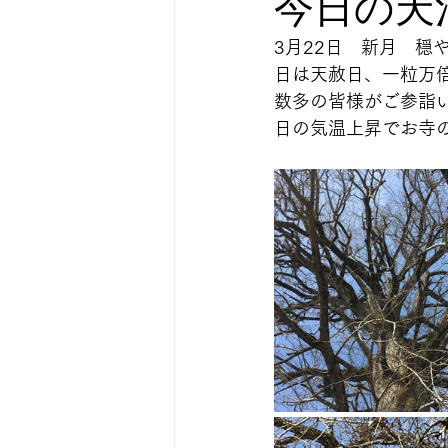
今日の天
3月22日　新月　
日は天赦日、一粒万
数多の皆様がご参詣
日の気温上昇でお寺