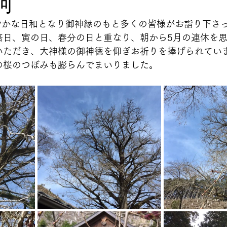
河
穏やかな日和となり御神縁のもと多くの皆様がお詣り下さ
倍日、寅の日、春分の日と重なり、朝から5月の連休を
いただき、大神様の御神徳を仰ぎお祈りを捧げられてい
の桜のつぼみも膨らんでまいりました。