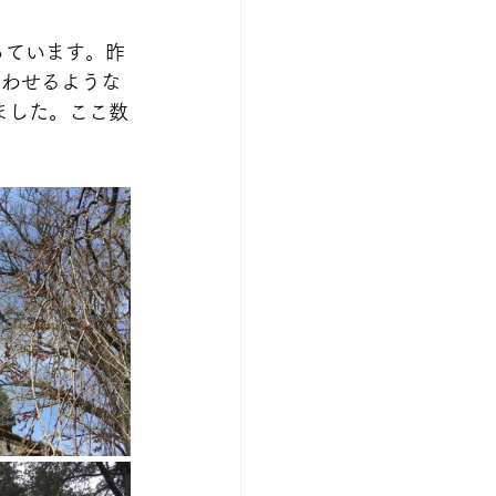
っています。昨
思わせるような
ました。ここ数