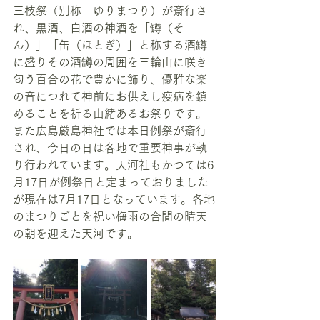
三枝祭（別称　ゆりまつり）が斎行さ
れ、黒酒、白酒の神酒を「罇（そ
ん）」「缶（ほとぎ）」と称する酒罇
に盛りその酒罇の周囲を三輪山に咲き
匂う百合の花で豊かに飾り、優雅な楽
の音につれて神前にお供えし疫病を鎮
めることを祈る由緒あるお祭りです。
また広島厳島神社では本日例祭が斎行
され、今日の日は各地で重要神事が執
り行われています。天河社もかつては6
月17日が例祭日と定まっておりました
が現在は7月17日となっています。各地
のまつりごとを祝い梅雨の合間の晴天
の朝を迎えた天河です。