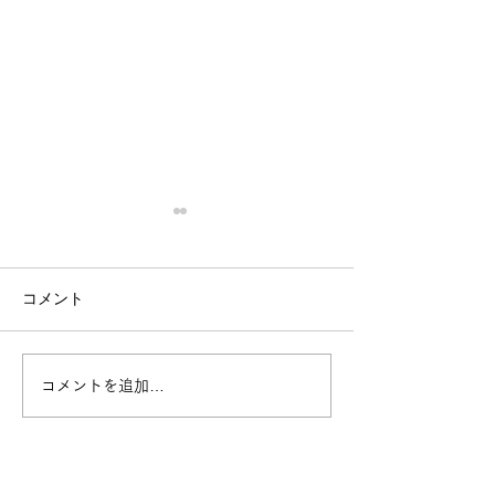
コメント
今日の天河
今日の天河
コメントを追加…
TOP