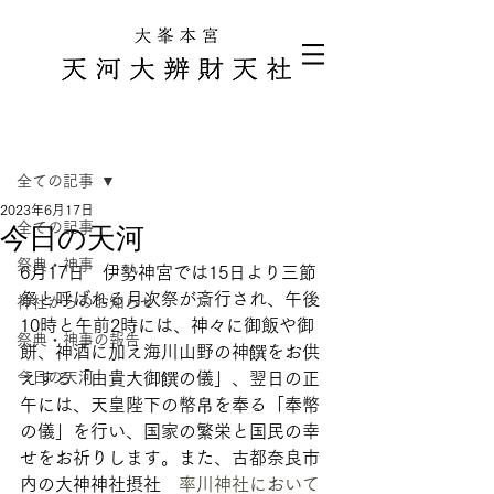
記事
全ての記事
2023年6月17日
全ての記事
今日の天河
祭典・神事
6月17日　伊勢神宮では15日より三節
祭と呼ばれる月次祭が斎行され、午後
神社からのお知らせ
10時と午前2時には、神々に御飯や御
祭典・神事の報告
餅、神酒に加え海川山野の神饌をお供
今日の天河
えする「由貴大御饌の儀」、翌日の正
午には、天皇陛下の幣帛を奉る「奉幣
の儀」を行い、国家の繁栄と国民の幸
せをお祈りします。また、古都奈良市
内の大神神社摂社　
率川神社において