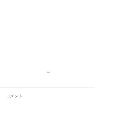
コメント
今日の天河
今日の天河
コメントを追加…