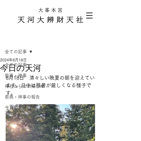
記事
全ての記事
2024年8月18日
全ての記事
今日の天河
祭典・神事
8月18日　清々しい晩夏の朝を迎えてい
ます。日中は残暑が厳しくなる様子で
神社からのお知らせ
す。
祭典・神事の報告
今日の天河