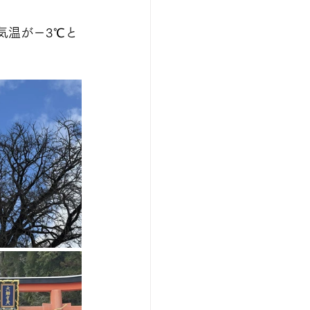
気温が－3℃と