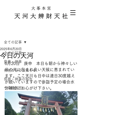
記事
全ての記事
2025年6月20日
全ての記事
今日の天河
祭典・神事
6月20日　庚申　本日も朝から神々しい
日の光に包まれ良い天候に恵まれてい
神社からのお知らせ
ます。ここ天川も日中は連日30度越え
祭典・神事の報告
が続いていますので参詣予定の場合水
今日の天河
分補給にお心がけ下さい。