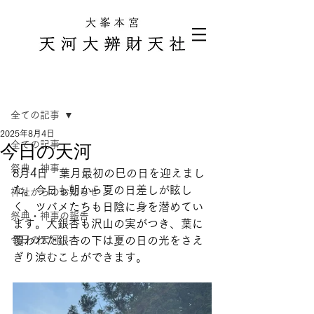
記事
全ての記事
2025年8月4日
全ての記事
今日の天河
祭典・神事
8月4日　葉月最初の巳の日を迎えまし
た。今日も朝から夏の日差しが眩し
神社からのお知らせ
く、ツバメたちも日陰に身を潜めてい
祭典・神事の報告
ます。大銀杏も沢山の実がつき、葉に
今日の天河
覆われた銀杏の下は夏の日の光をさえ
ぎり涼むことができます。