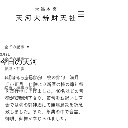
記事
全ての記事
3月3日
全ての記事
今日の天河
祭典・神事
3月3日　上巳節句　桃の節句　満月　
神社からのお知らせ
旧小正月　11時より新暦の桃の節句祭
祭典・神事の報告
を斎行申し上げました。40名ほどの皆
今日の天河
様がご参列下さり、節句をお祝いし直
会では桃の御神酒にて無病息災を祈念
致しました。また、祭典の中で音霊、
御唄、御舞が奉じられました。