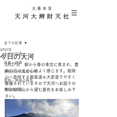
記事
全ての記事
3月27日
全ての記事
今日の天河
祭典・神事
3月27日　朝から春の青空に恵まれ、豊
栄の日の光が心地よく感じます。船岡
神社からのお知らせ
山へ登拝する散策道も大変登りやすく
祭典・神事の報告
整備されていますので天河へお詣りの
今日の天河
際は船岡山から望む景色をお楽しみ下
さい。