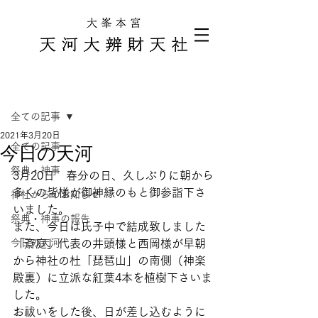
記事
全ての記事
2021年3月20日
全ての記事
今日の天河
祭典・神事
3月20日　春分の日、久しぶりに朝から
多くの皆様が御神縁のもと御参詣下さ
神社からのお知らせ
いました。
祭典・神事の報告
また、今日は氏子中で結成致しました
今日の天河
「斎庭」代表の井頭様と西岡様が早朝
から神社の杜「琵琶山」の南側（神楽
殿裏）に立派な紅葉4本を植樹下さいま
した。
お祓いをした後、日が差し込むように