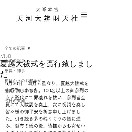
記事
全ての記事
7月3日
全ての記事
夏越大祓式を斎行致しまし
祭典・神事
た
神社からのお知らせ
6月30日　満月と重なり、夏越大祓式を
斎行致しました。100名以上の御参列の
祭典・神事の報告
もと形代にて罪穢れを祓い、参列者全
今日の天河
員にて大祓詞を奏上、次に祝詞を奏し
皆々様の御平安を祈念申し上げまし
た。引き続き茅の輪くぐりの儀に進
み、裂布の儀の後、皆様からお寄せい