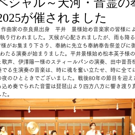
ペシャル～天河・音霊の
2025が催されました
ス・作曲家の奈良県出身　平井　景様始め音楽家の皆様に
に執り行われました。天候が心配されましたが、雨も降
の皆様がお集まり下さり、奉納に先立ち奉納奉告祭並びに
にわたる演奏が始まりました。平井景様始め松本英子様
と歌声、伊澤陽一様のスティールパンの演奏、田中晋吾
奏でる生演奏の音楽は、時に魂を奮い立たせ、時に全て
の夜のひとときでございました。戦後80年の節目を迎え
も込め奏でられた音霊は琵琶山より四方八方に響き渡り
した。