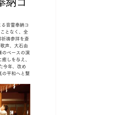
奉納コ
よる音霊奉納コ
ることなく、全
御祈祷参拝を斎
の歌声、大石由
様のベースの演
に癒しを与え、
た今年、改め
真の平和へと繋