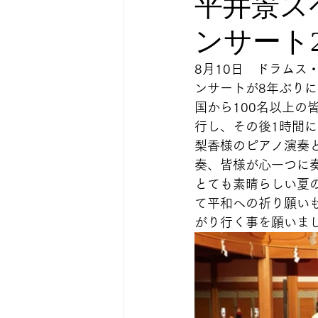
平井景ス
ンサート
8月10日　ドラム
ンサートが8年ぶり
国から100名以上
行し、その後1時間
梨香様のピアノ演奏
奏、皆様が心一つに
とても素晴らしい夏
て平和への祈り願い
がり行く事を願いま