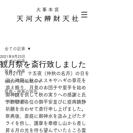
記事
全ての記事
2021年9月23日
全ての記事
観月祭を斎行致しました
祭典・神事
9月21日　十五夜（仲秋の名月）の日を
迎え神殿に秋のススキやハギの草花を
神社からのお知らせ
添え飾り、月見のお団子や里芋を始め
祭典・神事の報告
御神饌を供して秋の実りへの感謝と氏
今日の天河
子崇敬者各位の御平安並びに疫病鎮静
祈願を合わせて斎行申し上げました。
祭典後、斎庭に御神水を汲み上げたタ
ライを供し、護摩を奉修し山から差し
昇る月の光を待ち望んでいたところ雲