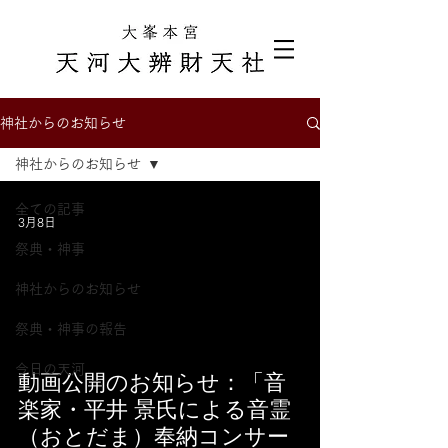
神社からのお知らせ
神社からのお知らせ
全ての記事
3月8日
祭典・神事
神社からのお知らせ
祭典・神事の報告
video
今日の天河
動画公開のお知らせ：「音
楽家・平井 景氏による音霊
（おとだま）奉納コンサー