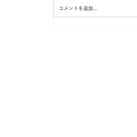
今日の天河
コメントを追加…
大 峯 本 宮
天 河 大 辨 財 天 
​（天河神社）
奈良県吉野郡天川村坪内10